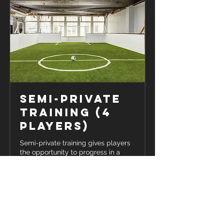
Semi-Private
Training (4
players)
Semi-private training gives players
the opportunity to progress in a
small group of 4 players.
Lire plus
40 dollars
40 $
canadiens