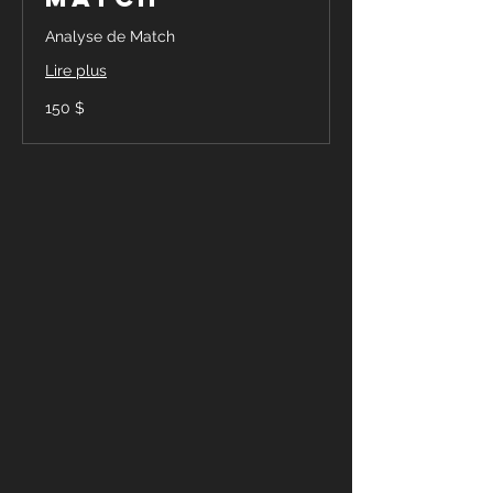
Analyse de Match
Lire plus
150 dollars
150 $
canadiens